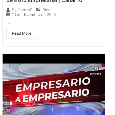
de Éxito Empresarial | Canal 10
Blog
By
CentroE
13 de diciembre de 2024
…
Read More