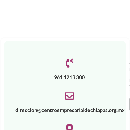
961 1213 300
direccion@centroempresarialdechiapas.org.mx