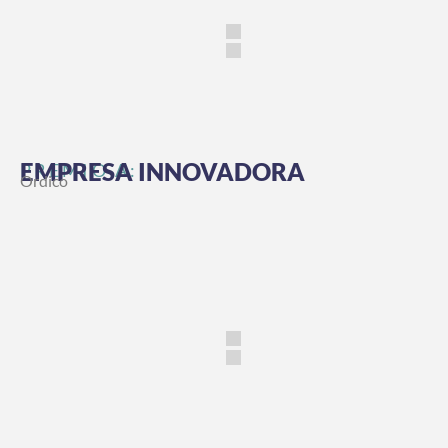
EMPRESA INNOVADORA
PREMIO A:
Ordico