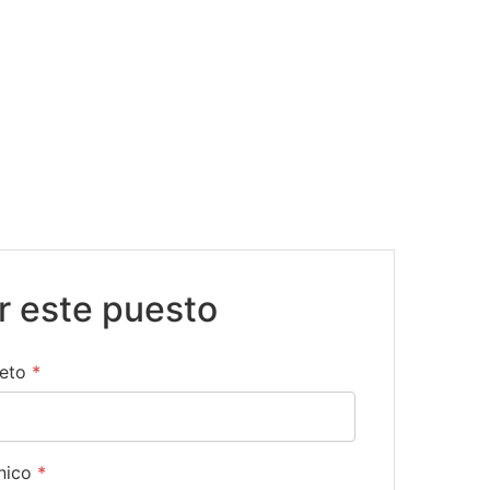
ar este puesto
eto
*
ónico
*