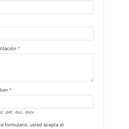
entación
*
culum
*
): .pdf, .doc, .docx
ste formulario, usted acepta el