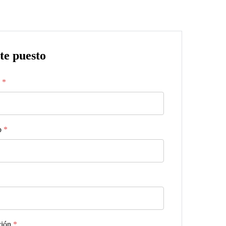
ste puesto
o
*
o
*
ción
*